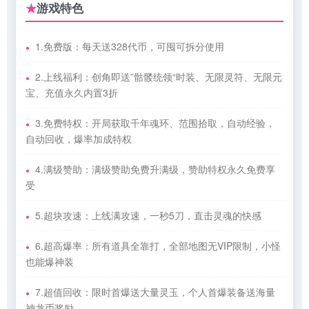
游戏特色
★
1.免费版：每天送328代币，可囤可拆分使用
2.上线福利：创角即送”骷髅统领“时装、无限灵符、无限元
宝、充值永久内置3折
3.免费特权：开局获取千年魂环、范围拾取，自动经验，
自动回收，爆率加成特权
4.满级赞助：满级赞助免费升满级，赞助特权永久免费享
受
5.超块攻速：上线满攻速，一秒5刀，直击灵魂的快感
6.超高爆率：所有道具全靠打，全部地图无VIP限制，小怪
也能爆神装
7.超值回收：限时首爆送大量灵玉，个人首爆装备送海量
神龙币奖励