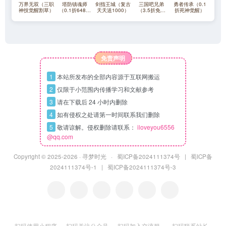
万界无双（三职
塔防镇魂师
剑指王城（复古
三国吧兄弟
勇者传承（0.1
神技觉醒割草）
（0.1折648福
天天送1000）
（3.5折免费
折死神觉醒）
利版）
版）
免责声明
1
本站所发布的全部内容源于互联网搬运
2
仅限于小范围内传播学习和文献参考
3
请在下载后 24 小时内删除
4
如有侵权之处请第一时间联系我们删除
5
敬请谅解。侵权删除请联系：
iloveyou6556
@qq.com
Copyright © 2025
-2026 ·
寻梦时光
·
蜀ICP备2024111374号
|
蜀ICP备
2024111374号-1
|
蜀ICP备2024111374号-3