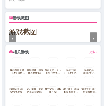
游戏截图
🖼
游戏截图
‹
›
相关游戏
🎮
更多+
我的英雄之路
盖世强者（狼族
自由之光（天天
风云三国
风暴奇兵
（0.1折自由之
神兵爽爽爆）
328代币免费
2（0.1折七圣
（0.05折守护
翼）
版）
降临免费版）
艾泽拉斯）
萌神契约（0.1
顽石英雄（复古
魔力宝贝：启程
棍子骑士（3.5
消消大亨（0.1
折1w免费版）
合击天天648）
（0.1折）
折侠客传奇）
折免费版送
（竖屏传奇）
6480）