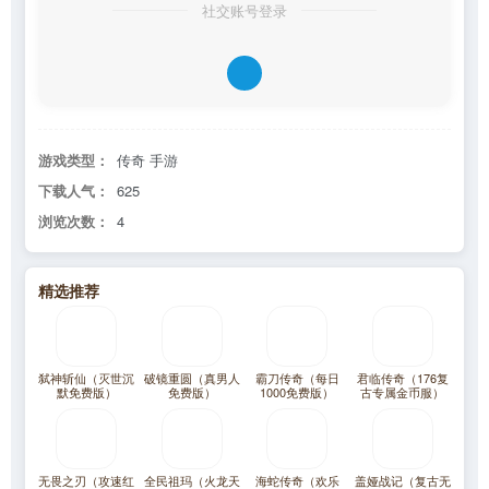
社交账号登录
游戏类型：
传奇 手游
下载人气：
625
浏览次数：
4
精选推荐
弑神斩仙（灭世沉
破镜重圆（真男人
霸刀传奇（每日
君临传奇（176复
默免费版）
免费版）
1000免费版）
古专属金币服）
无畏之刃（攻速红
全民祖玛（火龙天
海蛇传奇（欢乐
盖娅战记（复古无