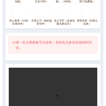
包版）
天送1000）
版）（180免费
限刀免费版）
版）
风之勇者（3.5折
无畏之刃（御剑超
龙之守护（攻速高
莽荒传奇（经典九
狂暴传奇）
变传奇）
爆无限送充）
流派）
“
请一定注册新账号玩游戏！否则无法参加后续福利活
动。