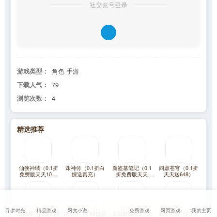
社交账号登录
游戏类型：
角色 手游
下载人气：
79
浏览次数：
4
精选推荐
仙侠神域（0.1折
诛神传（0.1折白
新盗墓笔记（0.1
问鼎苍穹（0.1折
免费版天天10万
嫖送真充）
折免费版天天
天天送648）
代金）
2000代金）
寻梦时光
精品游戏
网文小说
免费游戏
网页游戏
我的主页
极武尊（内置0.05
庆余年（0.05折送
太古封魔录2（上
云墨剑舞（0.1折