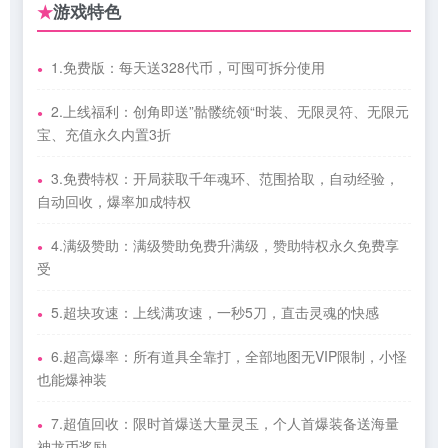
游戏特色
★
1.免费版：每天送328代币，可囤可拆分使用
2.上线福利：创角即送”骷髅统领“时装、无限灵符、无限元
宝、充值永久内置3折
3.免费特权：开局获取千年魂环、范围拾取，自动经验，
自动回收，爆率加成特权
4.满级赞助：满级赞助免费升满级，赞助特权永久免费享
受
5.超块攻速：上线满攻速，一秒5刀，直击灵魂的快感
6.超高爆率：所有道具全靠打，全部地图无VIP限制，小怪
也能爆神装
7.超值回收：限时首爆送大量灵玉，个人首爆装备送海量
神龙币奖励