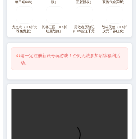
每日送648）
版）
正版授权）
双倍代金买断）
龙之岛（0.1折龙
闪将三国（0.1折
勇敢者历险记
战斗天使（0.1折
珠免费版）
红颜战姬）
（0.05折送千元代
次元千券狂欢）
金）（一拳超人）
“
请一定注册新账号玩游戏！否则无法参加后续福利活
动。