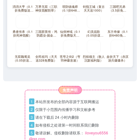
消消大亨（0.1
万界无双（三职
塔防镇魂师
剑指王城（复古
三国吧兄弟
折免费版送
神技觉醒割草）
（0.1折648福
天天送1000）
（3.5折免费
6480）
利版）
版）
勇者传承（0.1
三国群英传：鸿
仙侠神域（0.1
幻灵战歌
东方奇缘（0.1
折死神觉醒）
鹄霸业-掘金版
折免费版天天
（0.05折谋战
折6480免费
（100免费）
10万代金）
三国）
版）
无双魏蜀吴
全民祖玛（天天
苍穹之剑2（穹
烈焰领主（散人
血饮天下（赤溟
（0.05折送满
送328免费版）
羽神爆攻速）
沉默福利版）
游兵爆爆杀）
星打金爆充）
免责声明
1
本站所发布的全部内容源于互联网搬运
2
仅限于小范围内传播学习和文献参考
3
请在下载后 24 小时内删除
4
如有侵权之处请第一时间联系我们删除
5
敬请谅解。侵权删除请联系：
iloveyou6556
@qq.com