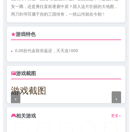
安一隅，还是勇往直前逐鹿中原？踏入这片壮丽的大地图，
用刀剑书写属于你的三国传奇，一统山河就在今朝！
游戏特色
★
0.05折代金双倍返还，天天送1000
游戏截图
🖼
游戏截图
‹
›
相关游戏
🎮
更多+