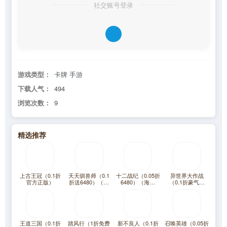
社交账号登录
游戏类型：
卡牌 手游
下载人气：
494
浏览次数：
9
精选推荐
上古王冠（0.1折
天天驯兽师（0.1
十二战纪（0.05折
异世界大作战
官方正版）
折送6480）（宝
6480）（海贼
（0.1折豪气千
可梦）
王）
抽）
王道三国（0.1折
踏风行（1折免费
新不良人（0.1折
召唤英雄（0.05折