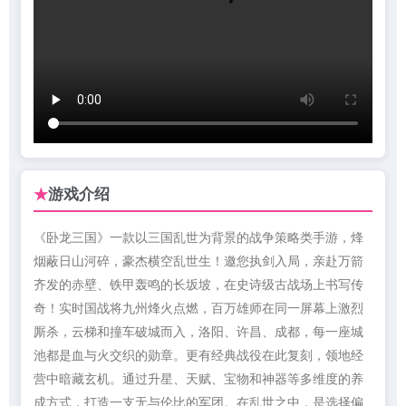
游戏介绍
★
《卧龙三国》一款以三国乱世为背景的战争策略类手游，烽
烟蔽日山河碎，豪杰横空乱世生！邀您执剑入局，亲赴万箭
齐发的赤壁、铁甲轰鸣的长坂坡，在史诗级古战场上书写传
奇！实时国战将九州烽火点燃，百万雄师在同一屏幕上激烈
厮杀，云梯和撞车破城而入，洛阳、许昌、成都，每一座城
池都是血与火交织的勋章。更有经典战役在此复刻，领地经
营中暗藏玄机。通过升星、天赋、宝物和神器等多维度的养
成方式，打造一支无与伦比的军团。在乱世之中，是选择偏