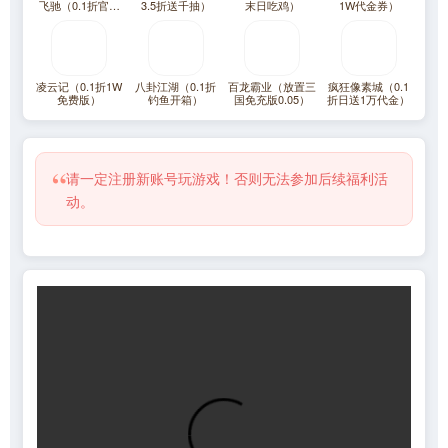
飞驰（0.1折官方
3.5折送千抽）
末日吃鸡）
1W代金券）
正版）
凌云记（0.1折1W
八卦江湖（0.1折
百龙霸业（放置三
疯狂像素城（0.1
免费版）
钓鱼开箱）
国免充版0.05）
折日送1万代金）
“
请一定注册新账号玩游戏！否则无法参加后续福利活
动。