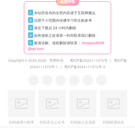
免责声明
1
本站所发布的全部内容源于互联网搬运
2
仅限于小范围内传播学习和文献参考
3
请在下载后 24 小时内删除
4
如有侵权之处请第一时间联系我们删除
5
敬请谅解。侵权删除请联系：
iloveyou6556
@qq.com
Copyright © 2025
-2026 ·
寻梦时光
·
蜀ICP备2024111374号
|
蜀ICP备
2024111374号-1
|
蜀ICP备2024111374号-3
扫码使用小程序
扫码关注公众号
扫码加入交流群
扫码联系站长