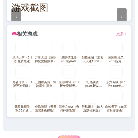
游戏截图
‹
›
相关游戏
🎮
更多+
消消大亨（0.1
万界无双（三职
塔防镇魂师
剑指王城（复古
三国吧兄弟
折免费版送
神技觉醒割草）
（0.1折648福
天天送1000）
（3.5折免费
6480）
利版）
版）
勇者传承（0.1
三国群英传：鸿
仙侠神域（0.1
幻灵战歌
东方奇缘（0.1
折死神觉醒）
鹄霸业-掘金版
折免费版天天
（0.05折谋战
折6480免费
（100免费）
10万代金）
三国）
版）
无双魏蜀吴
全民祖玛（天天
苍穹之剑2（穹
烈焰领主（散人
血饮天下（赤溟
（0.05折送满
送328免费版）
羽神爆攻速）
沉默福利版）
游兵爆爆杀）
星打金爆充）