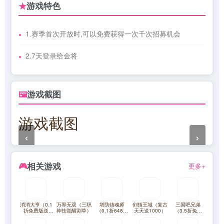
游戏特色
★
1.赛季首次开放时,可以免费获得一次千次招募机会
2.7天登录给金将
游戏截图
🖼
游戏截图
‹
›
相关游戏
🎮
更多+
消消大亨（0.1
万界无双（三职
塔防镇魂师
剑指王城（复古
三国吧兄弟
折免费版送
神技觉醒割草）
（0.1折648福
天天送1000）
（3.5折免费
6480）
利版）
版）