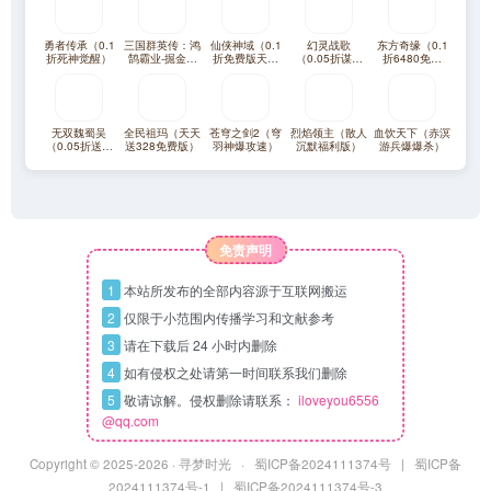
勇者传承（0.1
三国群英传：鸿
仙侠神域（0.1
幻灵战歌
东方奇缘（0.1
折死神觉醒）
鹄霸业-掘金版
折免费版天天
（0.05折谋战
折6480免费
（100免费）
10万代金）
三国）
版）
无双魏蜀吴
全民祖玛（天天
苍穹之剑2（穹
烈焰领主（散人
血饮天下（赤溟
（0.05折送满
送328免费版）
羽神爆攻速）
沉默福利版）
游兵爆爆杀）
星打金爆充）
免责声明
1
本站所发布的全部内容源于互联网搬运
2
仅限于小范围内传播学习和文献参考
3
请在下载后 24 小时内删除
4
如有侵权之处请第一时间联系我们删除
5
敬请谅解。侵权删除请联系：
iloveyou6556
@qq.com
Copyright © 2025
-2026 ·
寻梦时光
·
蜀ICP备2024111374号
|
蜀ICP备
2024111374号-1
|
蜀ICP备2024111374号-3