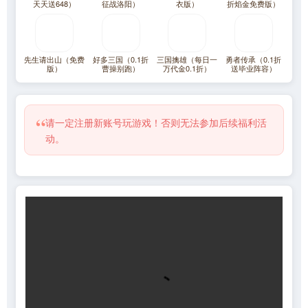
天天送648）
征战洛阳）
衣版）
折焰金免费版）
先生请出山（免费
好多三国（0.1折
三国擒雄（每日一
勇者传承（0.1折
版）
曹操别跑）
万代金0.1折）
送毕业阵容）
“
请一定注册新账号玩游戏！否则无法参加后续福利活
动。