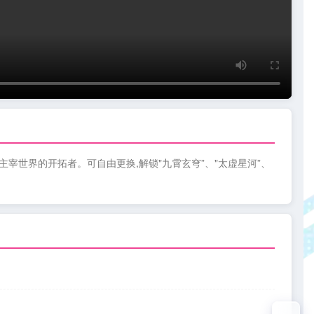
宰世界的开拓者。可自由更换,解锁"九霄玄穹”、"太虚星河”、