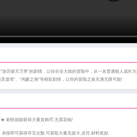
"游历诸天万界”的剧情，让你在全大陆的冒险中，从一名普通散人成长为主
“清灵虚境”、“鸿蒙之海"等精彩剧情，让你的冒险之旅充满无限可能!
★ 刷怪就能获得大量直购币,无需花钱!
 杀怪即可获得夺宝次数,可获取大量充值卡,灵符,材料奖励