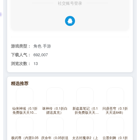
社交账号登录
游戏类型：
角色 手游
下载人气：
692,007
浏览次数：
13
精选推荐
仙侠神域（0.1折
诛神传（0.1折白
新盗墓笔记（0.1
问鼎苍穹（0.1折
免费版天天10万
嫖送真充）
折免费版天天
天天送648）
代金）
2000代金）
极武尊（内置0.05
庆余年（0.05折送
太古封魔录2（上
云墨剑舞（0.1折