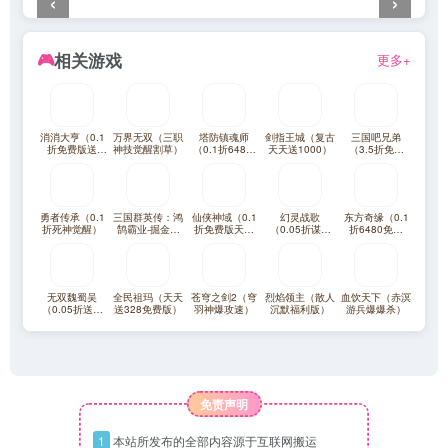
‹
›
相关游戏
🎮
更多+
消消大亨（0.1
万界无双（三职
塔防镇魂师
剑指王城（复古
三国吧兄弟
折免费版送
神技觉醒割草）
（0.1折648福
天天送1000）
（3.5折免费
6480）
利版）
版）
勇者传承（0.1
三国群英传：鸿
仙侠神域（0.1
幻灵战歌
东方奇缘（0.1
折死神觉醒）
鹄霸业-掘金版
折免费版天天
（0.05折谋战
折6480免费
（100免费）
10万代金）
三国）
版）
无双魏蜀吴
全民祖玛（天天
苍穹之剑2（穹
烈焰领主（散人
血饮天下（赤溟
（0.05折送满
送328免费版）
羽神爆攻速）
沉默福利版）
游兵爆爆杀）
星打金爆充）
免责声明
1
本站所发布的全部内容源于互联网搬运