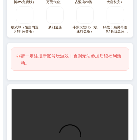
折3W免费版）
万元代金）
古混沌20倍返
大唐长安）
利）
极武尊（隋唐内置
梦幻逍遥
斗罗大陆H5（极
约战：精灵再临
0.1折免费版）
速打金版）
（0.1折现金免费
版）
“
请一定注册新账号玩游戏！否则无法参加后续福利活
动。