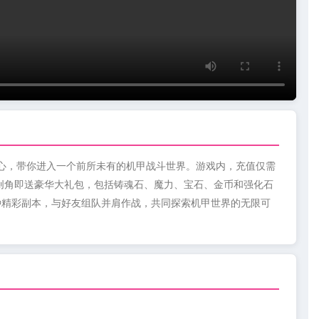
心，带你进入一个前所未有的机甲战斗世界。游戏内，充值仅需
利。创角即送豪华大礼包，包括铸魂石、魔力、宝石、金币和强化石
种精彩副本，与好友组队并肩作战，共同探索机甲世界的无限可