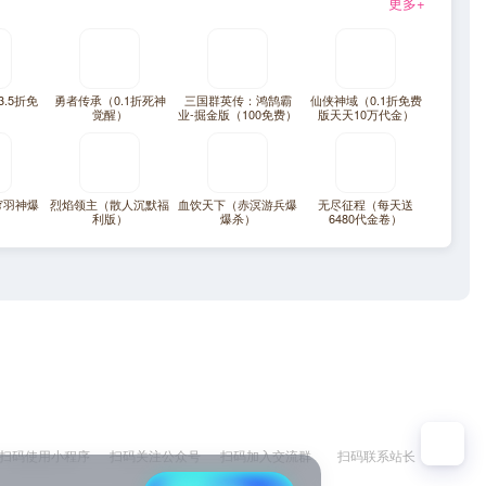
更多+
.5折免
勇者传承（0.1折死神
三国群英传：鸿鹄霸
仙侠神域（0.1折免费
觉醒）
业-掘金版（100免费）
版天天10万代金）
穹羽神爆
烈焰领主（散人沉默福
血饮天下（赤溟游兵爆
无尽征程（每天送
利版）
爆杀）
6480代金卷）