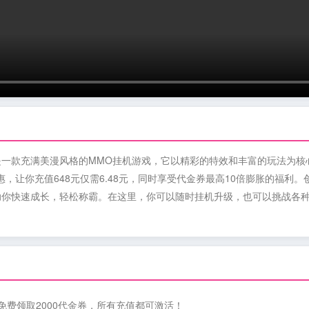
是一款充满美漫风格的MMO挂机游戏，它以精彩的特效和丰富的玩法为核
优惠，让你充值648元仅需6.48元，同时享受代金券最高10倍膨胀的福
助你快速成长，轻松称霸。在这里，你可以随时挂机升级，也可以挑战各
免费领取2000代金券，所有充值都可激活！