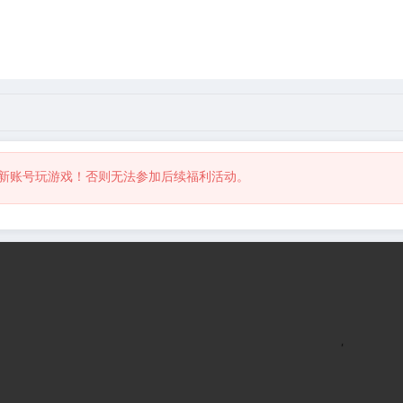
游戏大厅
赞助本站
新账号玩游戏！否则无法参加后续福利活动。