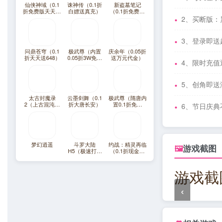
仙侠神域（0.1
诛神传（0.1折
新盗墓笔记
折免费版天天10
白嫖送真充）
（0.1折免费版
万代金）
天天2000代
2、买断版：
金）
3、登录即
问鼎苍穹（0.1
极武尊（内置
庆余年（0.05折
折天天送648）
0.05折3W免费
送万元代金）
4、限时充值
版）
5、创角即
太古封魔录
云墨剑舞（0.1
极武尊（隋唐内
2（上古混沌20
折大唐长安）
置0.1折免费
6、节日庆
倍返利）
版）
梦幻逍遥
斗罗大陆
约战：精灵再临
游戏截图
🖼
H5（极速打金
（0.1折现金免
版）
费版）
游戏截
‹