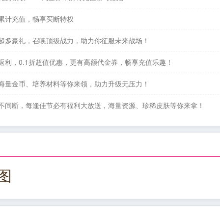
累计充值，畅享买断特权
送超多豪礼，召唤顶级战力，助力你征服未来战场！
返利，0.1折超值优惠，更有高额代金券，畅享充值乐趣！
送海量金币、培养材料等你来领，助力升级无压力！
典不间断，每逢佳节必有福利大放送，海量资源、珍稀皮肤等你来拿！
图