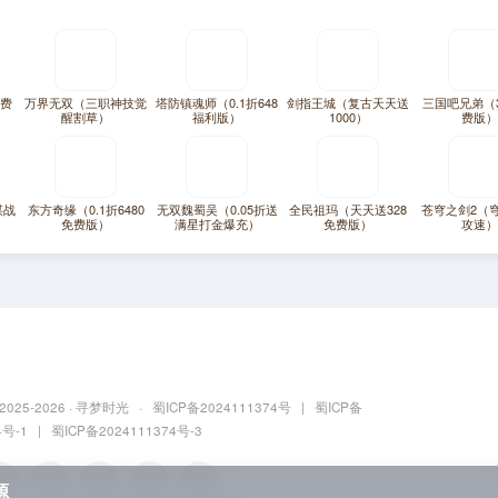
免费
万界无双（三职神技觉
塔防镇魂师（0.1折648
剑指王城（复古天天送
三国吧兄弟（3
醒割草）
福利版）
1000）
费版）
谋战
东方奇缘（0.1折6480
无双魏蜀吴（0.05折送
全民祖玛（天天送328
苍穹之剑2（
免费版）
满星打金爆充）
免费版）
攻速）
 2025
-2026 ·
寻梦时光
·
蜀ICP备2024111374号
|
蜀ICP备
4号-1
|
蜀ICP备2024111374号-3
源