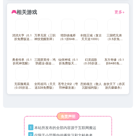
相关游戏
🎮
更多+
消消大亨（0.1
万界无双（三职
塔防镇魂师
剑指王城（复古
三国吧兄弟
折免费版送
神技觉醒割草）
（0.1折648福
天天送1000）
（3.5折免费
6480）
利版）
版）
勇者传承（0.1
三国群英传：鸿
仙侠神域（0.1
幻灵战歌
东方奇缘（0.1
折死神觉醒）
鹄霸业-掘金版
折免费版天天
（0.05折谋战
折6480免费
（100免费）
10万代金）
三国）
版）
无双魏蜀吴
全民祖玛（天天
苍穹之剑2（穹
烈焰领主（散人
血饮天下（赤溟
（0.05折送满
送328免费版）
羽神爆攻速）
沉默福利版）
游兵爆爆杀）
星打金爆充）
免责声明
1
本站所发布的全部内容源于互联网搬运
2
仅限于小范围内传播学习和文献参考