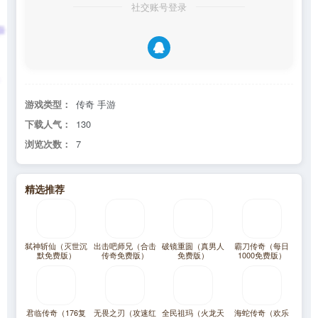
社交账号登录
游戏类型：
传奇 手游
下载人气：
130
浏览次数：
7
精选推荐
弑神斩仙（灭世沉
出击吧师兄（合击
破镜重圆（真男人
霸刀传奇（每日
默免费版）
传奇免费版）
免费版）
1000免费版）
君临传奇（176复
无畏之刃（攻速红
全民祖玛（火龙天
海蛇传奇（欢乐