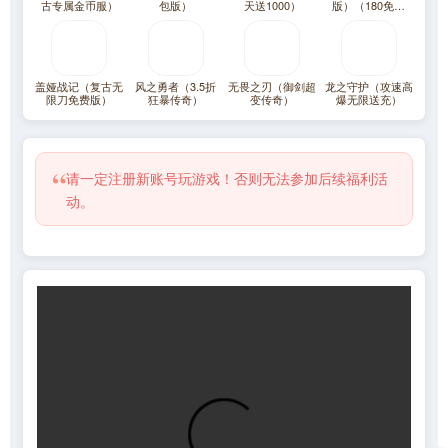
古专属金币服）
包版）
天送1000）
版）（180免费
版）
盖娅战记（复古无
风之勇者（3.5折
无畏之刃（御剑超
龙之守护（攻速高
限刀免费版）
狂暴传奇）
变传奇）
爆无限送充）
“
请一定注册新账号玩游戏！否则无法参加后续福利活
动。