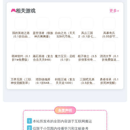
相关游戏
🎮
更多+
我的英雄之路
盖世强者（狼族
自由之光（天天
风云三国
风暴奇兵
（0.1折自由之
神兵爽爽爆）
328代币免费
2（0.1折七圣
（0.05折守护
翼）
版）
降临免费版）
艾泽拉斯）
萌神契约（0.1
顽石英雄（复古
魔力宝贝：启程
棍子骑士（3.5
消消大亨（0.1
折1w免费版）
合击天天648）
（0.1折）
折侠客传奇）
折免费版送
（竖屏传奇）
6480）
万界无双（三职
塔防镇魂师
剑指王城（复古
三国吧兄弟
勇者传承（0.1
神技觉醒割草）
（0.1折648福
天天送1000）
（3.5折免费
折死神觉醒）
利版）
版）
免责声明
1
本站所发布的全部内容源于互联网搬运
2
仅限于小范围内传播学习和文献参考