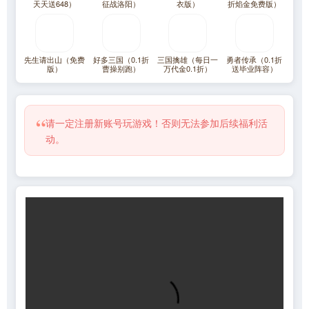
天天送648）
征战洛阳）
衣版）
折焰金免费版）
先生请出山（免费
好多三国（0.1折
三国擒雄（每日一
勇者传承（0.1折
版）
曹操别跑）
万代金0.1折）
送毕业阵容）
“
请一定注册新账号玩游戏！否则无法参加后续福利活
动。