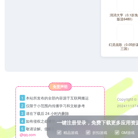
消消大亨（0.1折
版送6480）
幻灵战歌（0.05折
三国）
免责声明
1
本站所发布的全部内容源于互联网搬运
Copyright ©
2
仅限于小范围内传播学习和文献参考
202411137
3
请在下载后 24 小时内删除
4
如有侵权之处请第一时间联系我们删除
一键注册登录，免费下载更多应用资
5
敬请谅解。侵权删除请联系：
iloveyou6556
精品游戏
折扣游戏
GM游戏
@qq.com