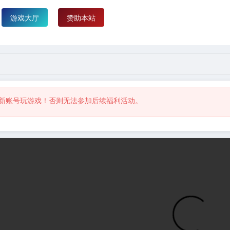
游戏大厅
赞助本站
新账号玩游戏！否则无法参加后续福利活动。