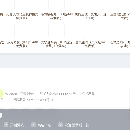
免费
万界无双（三职神技觉
塔防镇魂师（0.1折648
剑指王城（复古天天送
三国吧兄弟（3
醒割草）
福利版）
1000）
费版）
谋战
东方奇缘（0.1折6480
无双魏蜀吴（0.05折送
全民祖玛（天天送328
苍穹之剑2（
免费版）
满星打金爆充）
免费版）
攻速）
 2025
-2026 ·
寻梦时光
·
蜀ICP备2024111374号
|
蜀ICP备
4号-1
|
蜀ICP备2024111374号-3
源
买断游戏
高速下载
欢迎登录后下载