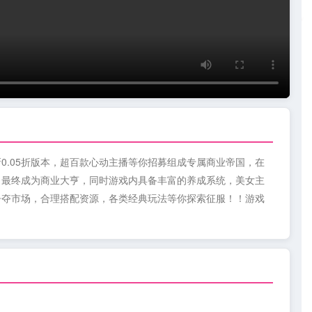
0.05折版本，超百款心动主播等你招募组成专属商业帝国，在
、最终成为商业大亨，同时游戏内具备丰富的养成系统，美女主
争夺市场，合理搭配资源，各类经典玩法等你探索征服！！游戏