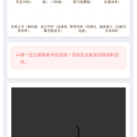
天送1000）
版）（180免费
限刀免费版）
狂暴传奇）
版）
无畏之刃（御剑超
龙之守护（攻速高
莽荒传奇（经典九
猛将勇士（沉默天
变传奇）
爆无限送充）
流派）
天送328）
“
请一定注册新账号玩游戏！否则无法参加后续福利活
动。