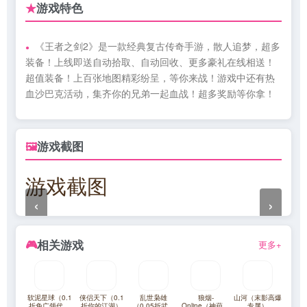
游戏特色
★
《王者之剑2》是一款经典复古传奇手游，散人追梦，超多
装备！上线即送自动拾取、自动回收、更多豪礼在线相送！
超值装备！上百张地图精彩纷呈，等你来战！游戏中还有热
血沙巴克活动，集齐你的兄弟一起血战！超多奖励等你拿！
游戏截图
🖼
游戏截图
‹
›
相关游戏
🎮
更多+
软泥星球（0.1
侠侣天下（0.1
乱世枭雄
狼烟-
山河（末影高爆
折免广领代金
折你的江湖）
（0.05折武林
Online（神葫传
专属）