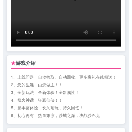
游戏介绍
★
1、上线即送：自动拾取、自动回收、更多豪礼在线相送！
2、您的生涯，由您做主！！
3、全新玩法！全新体验！全新属性！
4、烽火神话，狂豪仙侠！！
5、超丰富体验，长久耐玩，持久回忆！
6、初心再有，热血难凉，沙城之巅，决战沙巴克！