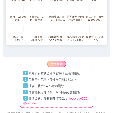
券）
群侠传）
奇免费版）
黑月（0.1折免
圣战传说（0.1
我的英雄之路
盖世强者（狼族
自由之光（天天
费版）
折斗战神佛）
（0.1折自由之
神兵爽爽爆）
328代币免费
翼）
版）
风云三国
风暴奇兵
萌神契约（0.1
顽石英雄（复古
魔力宝贝：启程
2（0.1折七圣
（0.05折守护
折1w免费版）
合击天天648）
（0.1折）
降临免费版）
艾泽拉斯）
免责声明
1
本站所发布的全部内容源于互联网搬运
2
仅限于小范围内传播学习和文献参考
3
请在下载后 24 小时内删除
4
如有侵权之处请第一时间联系我们删除
5
敬请谅解。侵权删除请联系：
iloveyou6556
@qq.com
Copyright © 2025
-2026 ·
寻梦时光
·
蜀ICP备2024111374号
|
蜀ICP备