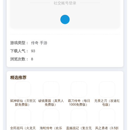
社交账号登录
游戏类型：
传奇 手游
下载人气：
93
浏览次数：
8
精选推荐
弑神斩仙（灭世沉
破镜重圆（真男人
霸刀传奇（每日
无畏之刃（攻速红
默免费版）
免费版）
1000免费版）
包版）
全民祖玛（火龙天
海蛇传奇（欢乐
盖娅战记（复古无
风之勇者（3.5折