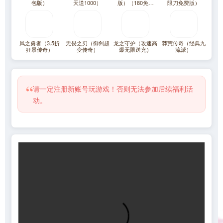
包版）
天送1000）
版）（180免费
限刀免费版）
版）
风之勇者（3.5折
无畏之刃（御剑超
龙之守护（攻速高
莽荒传奇（经典九
狂暴传奇）
变传奇）
爆无限送充）
流派）
“
请一定注册新账号玩游戏！否则无法参加后续福利活
动。