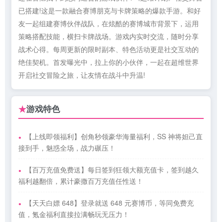
已搭建!这是一款融合赛博朋克与卡牌策略的爆款手游。和好
友一起组建赛博伙伴战队，在炫酷的赛博城市背景下，运用
策略搭配技能，横扫卡牌战场。游戏内实时交流，随时分享
战术心得。每周更新的限时副本、特色活动更是社交互动的
绝佳契机。首发曝光中，拉上你的小伙伴，一起在超维世界
开启社交冒险之旅，让友情在战斗中升温!
游戏特色
★
【上线即领福利】创角秒领豪华海量福利，SS 神将妲己直
接到手，魅惑全场，战力碾压！
【百万充值免费送】每日签到狂领大额充值卡，签到越久
福利越翻倍，累计豪撒百万充值任性送！
【天天白嫖 648】登录就送 648 元赛博币，等同免费充
值，氪金福利直接拉满畅玩无压力！