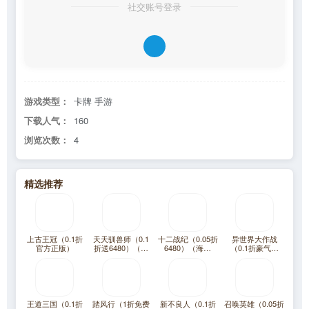
社交账号登录
游戏类型：
卡牌 手游
下载人气：
160
浏览次数：
4
精选推荐
上古王冠（0.1折
天天驯兽师（0.1
十二战纪（0.05折
异世界大作战
官方正版）
折送6480）（宝
6480）（海贼
（0.1折豪气千
可梦）
王）
抽）
王道三国（0.1折
踏风行（1折免费
新不良人（0.1折
召唤英雄（0.05折