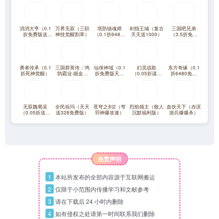
消消大亨（0.1
万界无双（三职
塔防镇魂师
剑指王城（复古
三国吧兄弟
折免费版送
神技觉醒割草）
（0.1折648福
天天送1000）
（3.5折免费
6480）
利版）
版）
勇者传承（0.1
三国群英传：鸿
仙侠神域（0.1
幻灵战歌
东方奇缘（0.1
折死神觉醒）
鹄霸业-掘金版
折免费版天天
（0.05折谋战
折6480免费
（100免费）
10万代金）
三国）
版）
无双魏蜀吴
全民祖玛（天天
苍穹之剑2（穹
烈焰领主（散人
血饮天下（赤溟
（0.05折送满
送328免费版）
羽神爆攻速）
沉默福利版）
游兵爆爆杀）
星打金爆充）
免责声明
1
本站所发布的全部内容源于互联网搬运
2
仅限于小范围内传播学习和文献参考
3
请在下载后 24 小时内删除
4
如有侵权之处请第一时间联系我们删除