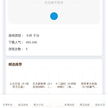
社交账号登录
游戏类型：
卡牌 手游
下载人气：
493,346
浏览次数：
5
精选推荐
上古王冠（0.1折
天天驯兽师（0.1
十二战纪（0.05折
异世界大作战
官方正版）
折送6480）（宝
6480）（海贼
（0.1折豪气千
可梦）
王）
抽）
寻梦时光
精品游戏
网文小说
免费游戏
网页游戏
我的主页
王道三国（0.1折
踏风行（1折免费
新不良人（0.1折
召唤英雄（0.05折