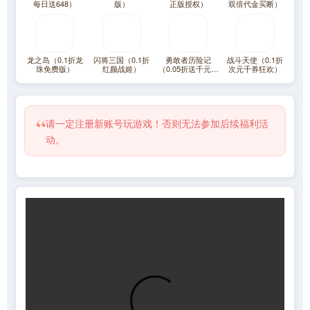
每日送648）
版）
正版授权）
双倍代金买断）
龙之岛（0.1折龙
闪将三国（0.1折
勇敢者历险记
战斗天使（0.1折
珠免费版）
红颜战姬）
（0.05折送千元代
次元千券狂欢）
金）（一拳超人）
“
请一定注册新账号玩游戏！否则无法参加后续福利活
动。