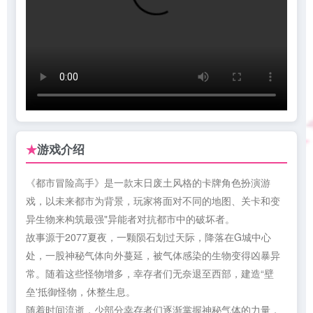
游戏介绍
★
《都市冒险高手》是一款末日废土风格的卡牌角色扮演游
戏，以未来都市为背景，玩家将面对不同的地图、关卡和变
异生物来构筑最强"异能者对抗都市中的破坏者。
故事源于2077夏夜，一颗陨石划过天际，降落在G城中心
处，一股神秘气体向外蔓延，被气体感染的生物变得凶暴异
常。随着这些怪物增多，幸存者们无奈退至西部，建造“壁
垒'抵御怪物，休整生息。
随着时间流逝，少部分幸存者们逐渐掌握神秘气体的力量，