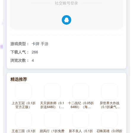
社交账号登录
游戏类型：
卡牌 手游
下载人气：
266
浏览次数：
4
精选推荐
上古王冠（0.1折
天天驯兽师（0.1
十二战纪（0.05折
异世界大作战
官方正版）
折送6480）（宝
6480）（海贼
（0.1折豪气千
可梦）
王）
抽）
王道三国（0.1折
踏风行（1折免费
新不良人（0.1折
召唤英雄（0.05折