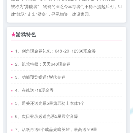
被称为"异能者”，物资的圆乏令幸存者们不得不提起兵刃，组
建“战队",走出"壁垒”，寻觅物资，建设家园。
游戏特色
★
1、创角现金券礼包：648×20=12960现金券
2、饥荒特权：天天648现金券
3、功能预览赠送1W代金券
4、在线送718现金券
5、通关还送光系5星肃罪骑士本体1个
6、次日登录必送光系5星震空音爆
7、活跃再送6个成品光暗英雄，最高送至9星