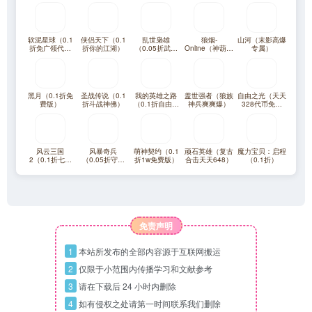
软泥星球（0.1
侠侣天下（0.1
乱世枭雄
狼烟-
山河（末影高爆
折免广领代金
折你的江湖）
（0.05折武林
Online（神葫传
专属）
券）
群侠传）
奇免费版）
黑月（0.1折免
圣战传说（0.1
我的英雄之路
盖世强者（狼族
自由之光（天天
费版）
折斗战神佛）
（0.1折自由之
神兵爽爽爆）
328代币免费
翼）
版）
风云三国
风暴奇兵
萌神契约（0.1
顽石英雄（复古
魔力宝贝：启程
2（0.1折七圣
（0.05折守护
折1w免费版）
合击天天648）
（0.1折）
降临免费版）
艾泽拉斯）
免责声明
1
本站所发布的全部内容源于互联网搬运
2
仅限于小范围内传播学习和文献参考
3
请在下载后 24 小时内删除
4
如有侵权之处请第一时间联系我们删除