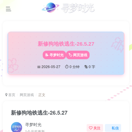

新修狗地铁逃生-26.5.27
🌸
📝 寻梦时光
🏷️ 网页游戏
📅 2026-05-27
⏱️ 0 分钟
🔢 0 字
首页
网页游戏
正文
新修狗地铁逃生-26.5.27
寻梦时光
关注
私信
1个月前更新