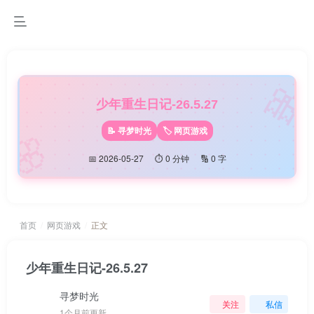

少年重生日记-26.5.27
🌸
📝 寻梦时光
🏷️ 网页游戏
📅 2026-05-27
⏱️ 0 分钟
🔢 0 字
首页
网页游戏
正文
少年重生日记-26.5.27
寻梦时光
关注
私信
1个月前更新