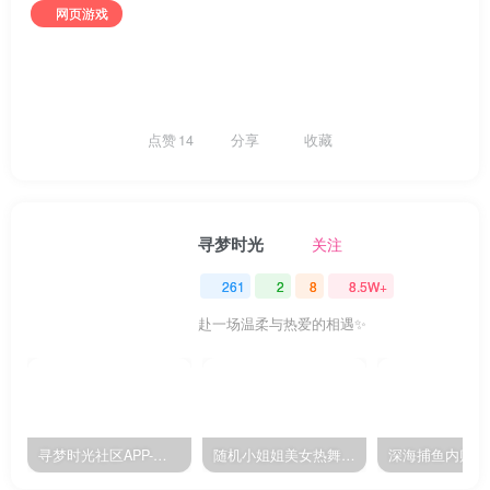
网页游戏
点赞
14
分享
收藏
寻梦时光
关注
261
2
8
8.5W+
赴一场温柔与热爱的相遇✨
寻梦时光社区APP-版本已更新到1.1.16
随机小姐姐美女热舞源码 v6.0版本
深海捕鱼内购版