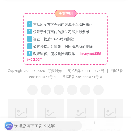
免责声明
1
本站所发布的全部内容源于互联网搬运
2
仅限于小范围内传播学习和文献参考
3
请在下载后 24 小时内删除
4
如有侵权之处请第一时间联系我们删除
5
敬请谅解。侵权删除请联系：
iloveyou6556
@qq.com
Copyright © 2025
-2026 ·
寻梦时光
·
蜀ICP备2024111374号
|
蜀ICP备
2024111374号-1
|
蜀ICP备2024111374号-3
11
欢迎您留下宝贵的见解！
扫码使用小程序
扫码关注公众号
扫码加入交流群
扫码联系站长