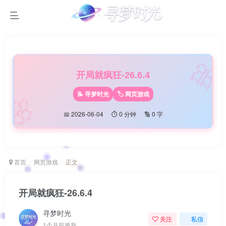

开局就疯狂-26.6.4
🌸
📝 寻梦时光
🏷️ 网页游戏
📅 2026-06-04
⏱️ 0 分钟
🔢 0 字
首页
网页游戏
正文
开局就疯狂-26.6.4
寻梦时光
关注
私信
1个月前更新