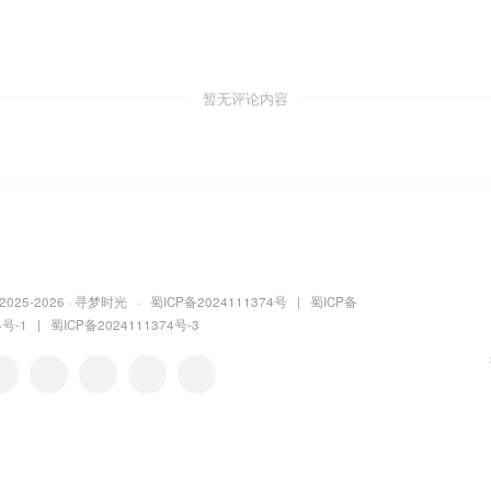
点赞
10
分享
收藏
寻梦时光社区APP-版本已更新到1.1.16