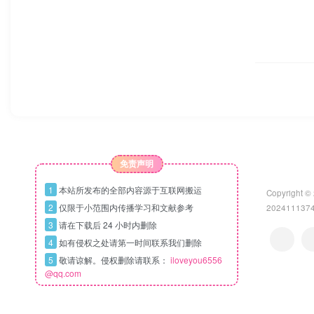
寻梦时光
关注
261
2
8
8.5W+
赴一场温柔与热爱的相遇✨
上一篇
深海捕鱼内购版本
评论
抢沙发