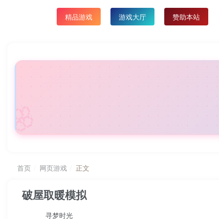
精品游戏
🌸
首页
网页游戏
正文
破屋取暖模拟
寻梦时光