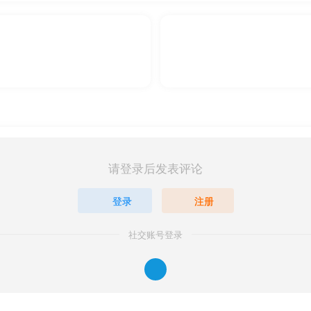
。
户自负。
后的 24 小时之内，从设备中彻底删除上述内容。
好的正版服务。
会尽快更新。
请致信：
iloveyou6556@qq.com
THE END