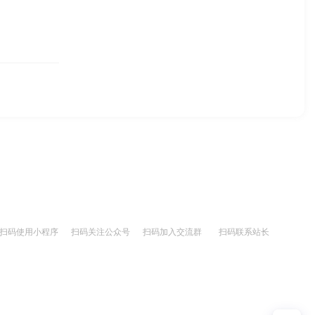
随机小姐姐美女热舞源码 v6.0版本
深海捕鱼内购版本
修真游戏修仙模拟器
休
下一篇
植物消除僵尸